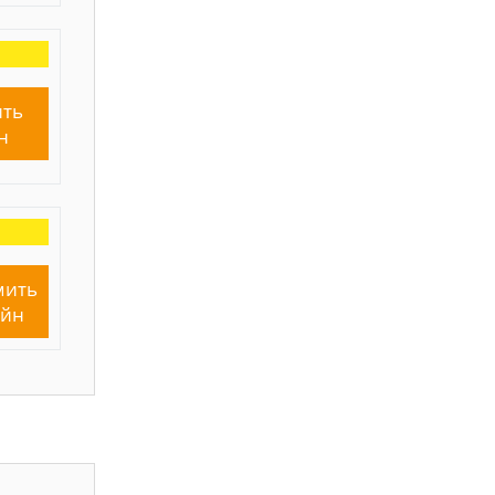
ть
н
мить
айн