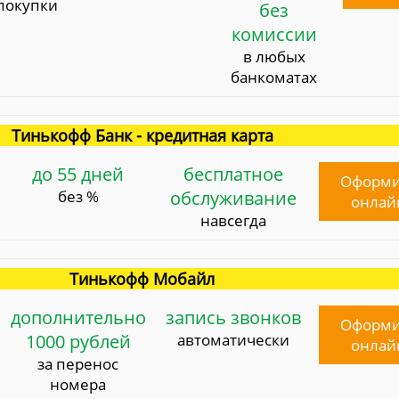
покупки
без
комиссии
в любых
банкоматах
Тинькофф Банк - кредитная карта
до 55 дней
бесплатное
Оформи
без %
обслуживание
онлай
навсегда
Тинькофф Мобайл
дополнительно
запись звонков
Оформи
1000 рублей
автоматически
онлай
за перенос
номера