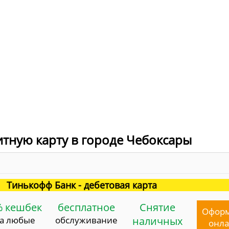
итную карту в городе Чебоксары
Тинькофф Банк - дебетовая карта
% кешбек
бесплатное
Снятие
Офор
за любые
обслуживание
наличных
онл