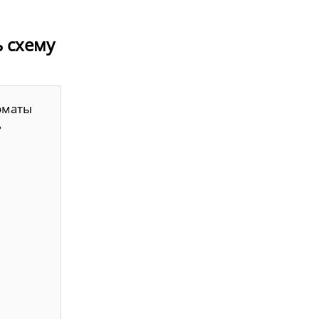
ь схему
оматы
ь