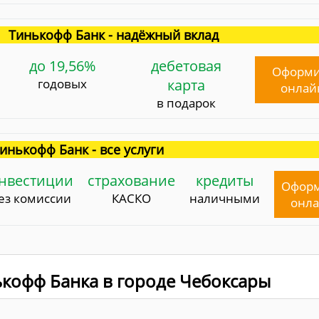
Тинькофф Банк - надёжный вклад
до 19,56%
дебетовая
Оформи
годовых
карта
онлай
в подарок
инькофф Банк - все услуги
нвестиции
страхование
кредиты
Офор
ез комиссии
КАСКО
наличными
онл
кофф Банка в городе Чебоксары