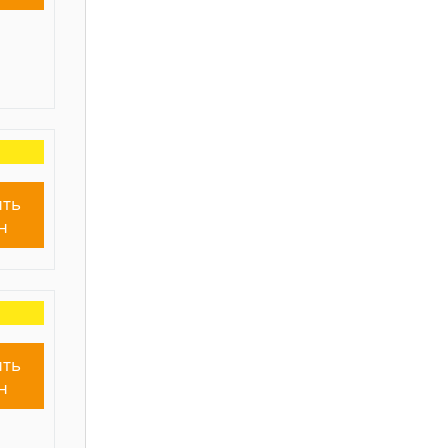
ть
н
ть
н