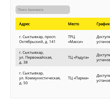
Адрес
Место
График
г. Сыктывкар, просп.
ТРЦ
Доступ
Октябрьский, д. 141
«Макси»
устано
г. Сыктывкар,
Доступ
ул. Первомайская,
ТЦ «Радуга»
устано
д. 38
г. Сыктывкар,
Доступ
ул. Коммунистическая,
ТЦ «Парма»
устано
д. 50