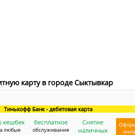
итную карту в городе Сыктывкар
Тинькофф Банк - дебетовая карта
% кешбек
бесплатное
Снятие
Офор
за любые
обслуживание
наличных
онл