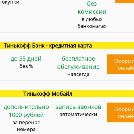
покупки
без
комиссии
в любых
банкоматах
Тинькофф Банк - кредитная карта
до 55 дней
бесплатное
Оформи
без %
обслуживание
онлай
навсегда
Тинькофф Мобайл
дополнительно
запись звонков
Оформи
1000 рублей
автоматически
онлай
за перенос
номера