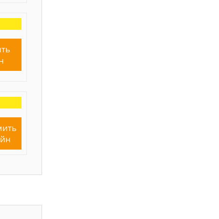
ть
н
мить
айн