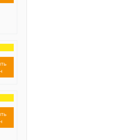
ть
н
ть
н