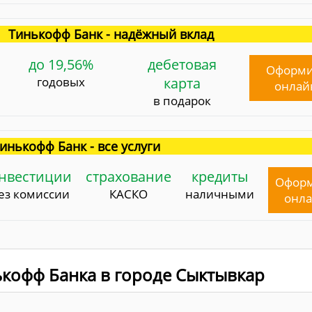
Тинькофф Банк - надёжный вклад
до 19,56%
дебетовая
Оформи
годовых
карта
онлай
в подарок
инькофф Банк - все услуги
нвестиции
страхование
кредиты
Офор
ез комиссии
КАСКО
наличными
онл
кофф Банка в городе Сыктывкар