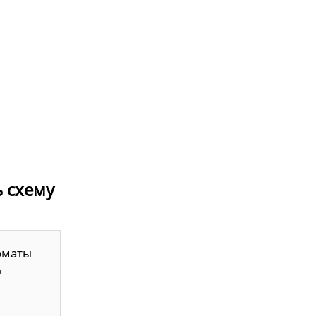
ь схему
оматы
ь