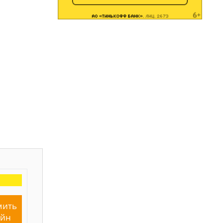
мить
айн