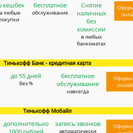
% кешбек
бесплатное
Снятие
Офор
за любые
обслуживание
наличных
онл
покупки
без
комиссии
в любых
банкоматах
Тинькофф Банк - кредитная карта
до 55 дней
бесплатное
Оформи
без %
обслуживание
онлай
навсегда
Тинькофф Мобайл
дополнительно
запись звонков
Оформи
1000 рублей
автоматически
онлай