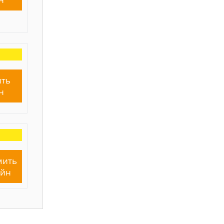
ть
н
мить
айн