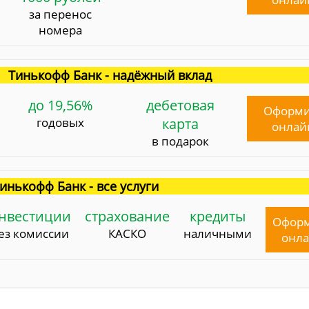
за перенос
номера
Тинькофф Банк - надёжный вклад
до 19,56%
дебетовая
Оформи
годовых
карта
онлай
в подарок
инькофф Банк - все услуги
нвестиции
страхование
кредиты
Офор
ез комиссии
КАСКО
наличными
онл