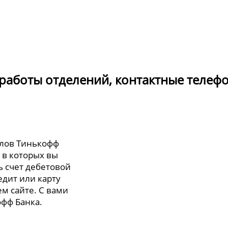
 работы отделений, контактные телеф
алов Тинькофф
, в которых вы
ь счет дебетовой
едит или карту
м сайте. С вами
офф Банка.