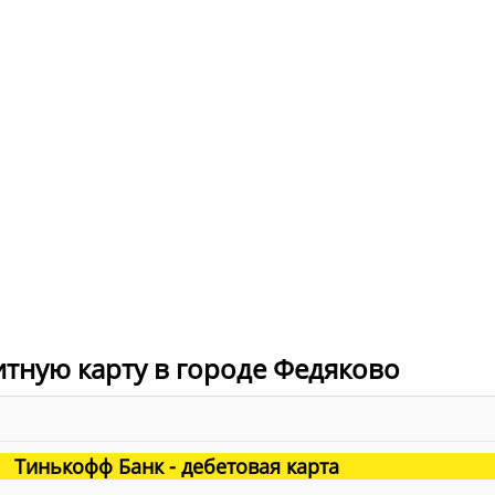
итную карту в городе Федяково
Тинькофф Банк - дебетовая карта