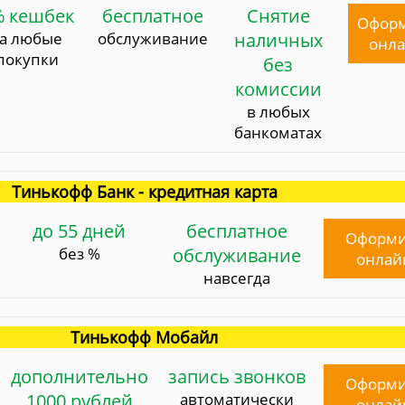
% кешбек
бесплатное
Снятие
Офор
за любые
обслуживание
наличных
онл
покупки
без
комиссии
в любых
банкоматах
Тинькофф Банк - кредитная карта
до 55 дней
бесплатное
Оформи
без %
обслуживание
онлай
навсегда
Тинькофф Мобайл
дополнительно
запись звонков
Оформи
1000 рублей
автоматически
онлай