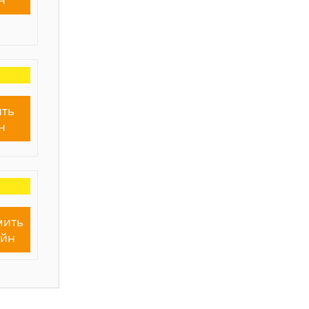
ть
н
мить
айн