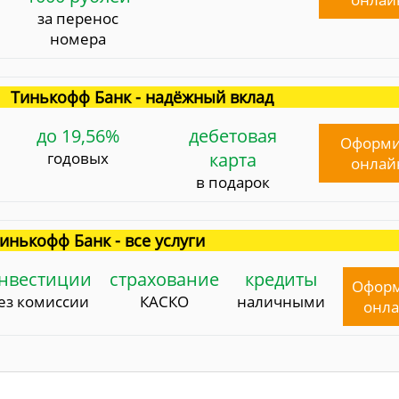
за перенос
номера
Тинькофф Банк - надёжный вклад
до 19,56%
дебетовая
Оформи
годовых
карта
онлай
в подарок
инькофф Банк - все услуги
нвестиции
страхование
кредиты
Офор
ез комиссии
КАСКО
наличными
онл