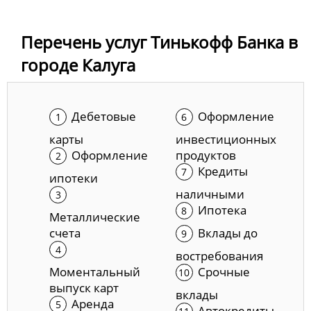
Перечень услуг Тинькофф Банка в
городе Калуга
Дебетовые
Оформление
карты
инвестиционных
Оформление
продуктов
Кредиты
ипотеки
наличными
Ипотека
Металлические
счета
Вклады до
востребования
Моментальный
Срочные
выпуск карт
вклады
Аренда
Автокредиты