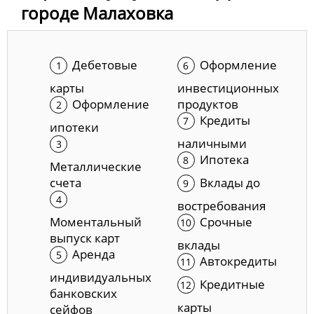
городе Малаховка
Дебетовые
Оформление
карты
инвестиционных
Оформление
продуктов
Кредиты
ипотеки
наличными
Ипотека
Металлические
счета
Вклады до
востребования
Моментальный
Срочные
выпуск карт
вклады
Аренда
Автокредиты
индивидуальных
Кредитные
банковских
карты
сейфов