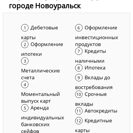
городе Новоуральск
Дебетовые
Оформление
карты
инвестиционных
Оформление
продуктов
Кредиты
ипотеки
наличными
Ипотека
Металлические
счета
Вклады до
востребования
Моментальный
Срочные
выпуск карт
вклады
Аренда
Автокредиты
индивидуальных
Кредитные
банковских
карты
сейфов