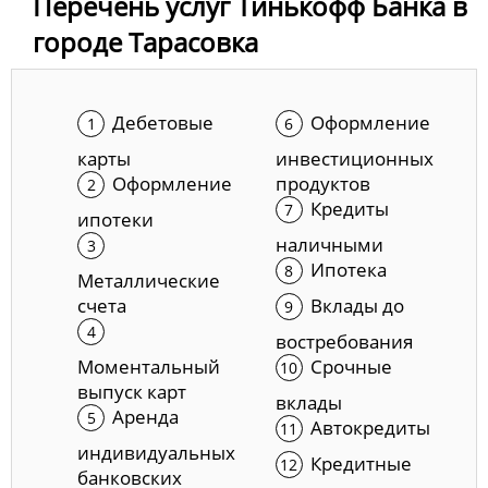
Перечень услуг Тинькофф Банка в
городе Тарасовка
Дебетовые
Оформление
карты
инвестиционных
Оформление
продуктов
Кредиты
ипотеки
наличными
Ипотека
Металлические
счета
Вклады до
востребования
Моментальный
Срочные
выпуск карт
вклады
Аренда
Автокредиты
индивидуальных
Кредитные
банковских