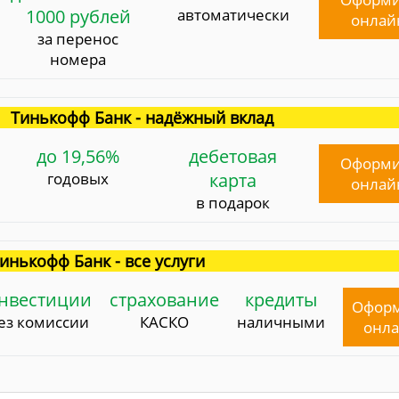
1000 рублей
автоматически
онлай
за перенос
номера
Тинькофф Банк - надёжный вклад
до 19,56%
дебетовая
Оформи
годовых
карта
онлай
в подарок
инькофф Банк - все услуги
нвестиции
страхование
кредиты
Офор
ез комиссии
КАСКО
наличными
онл