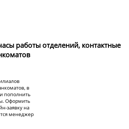
часы работы отделений, контактные
нкоматов
филиалов
анкоматов, в
ли пополнить
ты. Оформить
йн-заявку на
ется менеджер