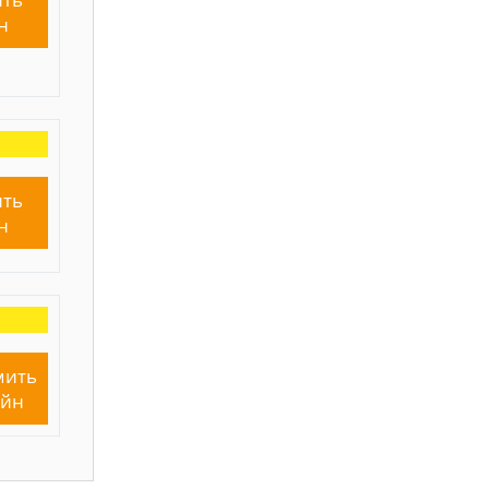
н
ть
н
мить
айн