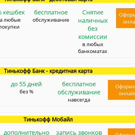
% кешбек
бесплатное
Снятие
Офор
за любые
обслуживание
наличных
онл
покупки
без
комиссии
в любых
банкоматах
Тинькофф Банк - кредитная карта
до 55 дней
бесплатное
Оформи
без %
обслуживание
онлай
навсегда
Тинькофф Мобайл
дополнительно
запись звонков
Оформи