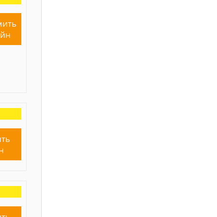
мить
айн
ть
н
ть