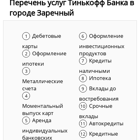
Перечень услуг Тинькофф Банка в
городе Заречный
Дебетовые
Оформление
карты
инвестиционных
Оформление
продуктов
Кредиты
ипотеки
наличными
Ипотека
Металлические
счета
Вклады до
востребования
Моментальный
Срочные
выпуск карт
вклады
Аренда
Автокредиты
индивидуальных
Кредитные
банковских